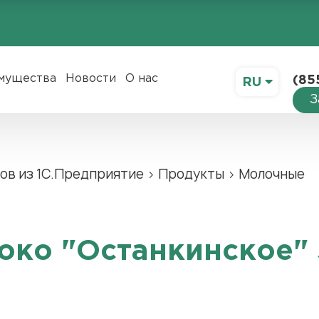
мущества
Новости
О нас
(85
RU
З
ов из 1С.Предприятие
›
Продукты
›
Молочные
око "Останкинское" 