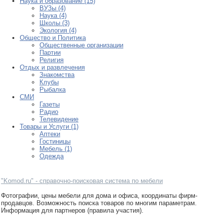
Наука и образование (15)
ВУЗы (4)
Наука (4)
Школы (3)
Экология (4)
Общество и Политика
Общественные организации
Партии
Религия
Отдых и развлечения
Знакомства
Клубы
Рыбалка
СМИ
Газеты
Радио
Телевидение
Товары и Услуги (1)
Аптеки
Гостиницы
Мебель (1)
Одежда
"Komod.ru" - справочно-поисковая система по мебели
Фотографии, цены мебели для дома и офиса, координаты фирм-
продавцов. Возможность поиска товаров по многим параметрам.
Информация для партнеров (правила участия).