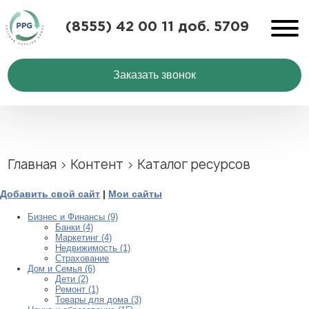
(8555) 42 00 11 доб. 5709
Услуги
Заказать звонок
Продукция
Преимущества
Новости
О нас
Главная
›
Контент
›
Каталог ресурсов
Контакты
Добавить свой сайт
|
Мои сайты
Бизнес и Финансы (9)
RU
ENG
Банки (4)
Маркетинг (4)
Недвижимость (1)
Страхование
Дом и Семья (6)
Дети (2)
Ремонт (1)
Товары для дома (3)