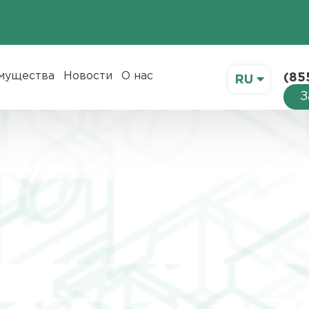
мущества
Новости
О нас
(85
RU
З