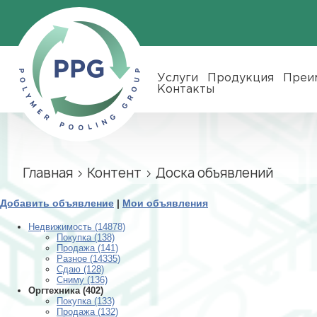
Услуги
Продукция
Преимущества
Новости
О нас
Контакты
RU
ENG
Услуги
Продукция
Преи
Контакты
Главная
›
Контент
›
Доска объявлений
Добавить объявление
|
Мои объявления
Недвижимость (14878)
Покупка (138)
Продажа (141)
Разное (14335)
Сдаю (128)
Сниму (136)
Оргтехника (402)
Покупка (133)
Продажа (132)